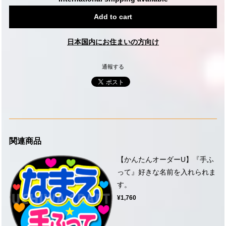
Add to cart
日本国内にお住まいの方向け
通報する
関連商品
【かんたんオーダーU】『手ふ
って』好きな名前を入れられま
す。
¥1,760