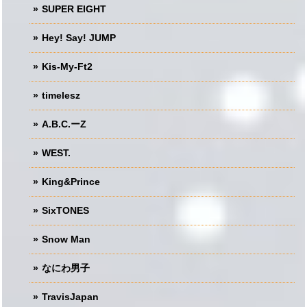
SUPER EIGHT
Hey! Say! JUMP
Kis-My-Ft2
timelesz
A.B.C.ーZ
WEST.
King&Prince
SixTONES
Snow Man
なにわ男子
TravisJapan