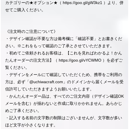
カテゴリーの★オプション★（
https://goo.gl/gW3kz1
）より、併
せてご購入ください。
《注文時のご注意について》
・デザイン確認が不要な方は備考欄に「確認不要」とお書きくだ
さい。※これをもって確認のご了承とさせていただきます。
・初めてご依頼されるお客様は、【これを見ればわかるよ！かん
たんオーダーの注文方法】（
https://goo.gl/vYCWMO
）を必ずご
覧ください。
・デザインをメールにて確認していただくため、携帯をご利用の
方は、必ず「@uchiwacraft.com」のドメインから届くメールを受
信許可していただきますようお願いいたします。
・かんたんオーダー品は、すべてのご注文内容（デザイン確認OK
メールを含む）が揃わないと作成に取りかかれません。あらかじ
めご了承ください。
・記入する名前の文字数の制限はございませんが、文字数が多い
ほど文字が小さくなります。