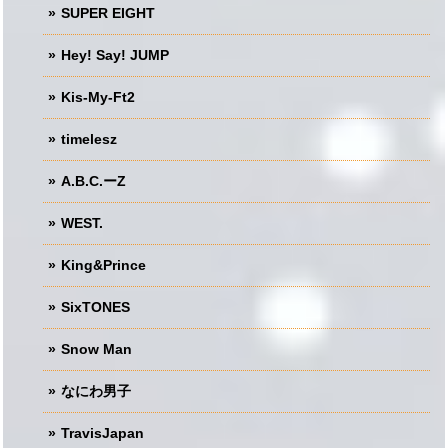
SUPER EIGHT
Hey! Say! JUMP
Kis-My-Ft2
timelesz
A.B.C.ーZ
WEST.
King&Prince
SixTONES
Snow Man
なにわ男子
TravisJapan