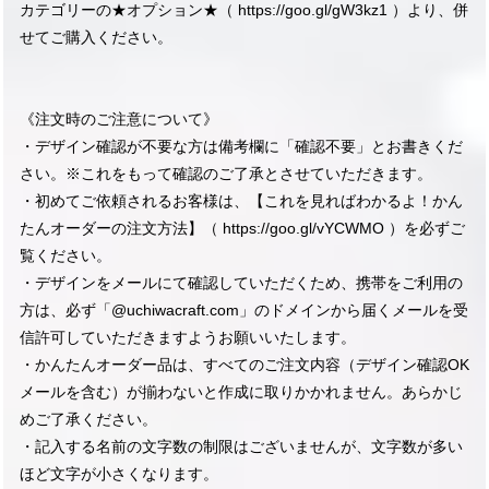
カテゴリーの★オプション★（
https://goo.gl/gW3kz1
）より、併
せてご購入ください。
《注文時のご注意について》
・デザイン確認が不要な方は備考欄に「確認不要」とお書きくだ
さい。※これをもって確認のご了承とさせていただきます。
・初めてご依頼されるお客様は、【これを見ればわかるよ！かん
たんオーダーの注文方法】（
https://goo.gl/vYCWMO
）を必ずご
覧ください。
・デザインをメールにて確認していただくため、携帯をご利用の
方は、必ず「@uchiwacraft.com」のドメインから届くメールを受
信許可していただきますようお願いいたします。
・かんたんオーダー品は、すべてのご注文内容（デザイン確認OK
メールを含む）が揃わないと作成に取りかかれません。あらかじ
めご了承ください。
・記入する名前の文字数の制限はございませんが、文字数が多い
ほど文字が小さくなります。