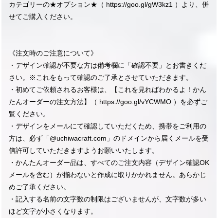
カテゴリーの★オプション★（
https://goo.gl/gW3kz1
）より、併
せてご購入ください。
《注文時のご注意について》
・デザイン確認が不要な方は備考欄に「確認不要」とお書きくだ
さい。※これをもって確認のご了承とさせていただきます。
・初めてご依頼されるお客様は、【これを見ればわかるよ！かん
たんオーダーの注文方法】（
https://goo.gl/vYCWMO
）を必ずご
覧ください。
・デザインをメールにて確認していただくため、携帯をご利用の
方は、必ず「@uchiwacraft.com」のドメインから届くメールを受
信許可していただきますようお願いいたします。
・かんたんオーダー品は、すべてのご注文内容（デザイン確認OK
メールを含む）が揃わないと作成に取りかかれません。あらかじ
めご了承ください。
・記入する名前の文字数の制限はございませんが、文字数が多い
ほど文字が小さくなります。