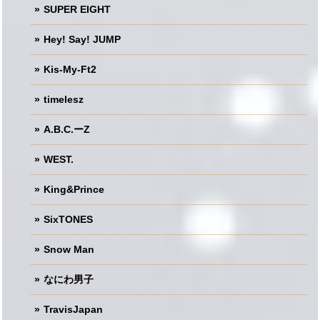
SUPER EIGHT
Hey! Say! JUMP
Kis-My-Ft2
timelesz
A.B.C.ーZ
WEST.
King&Prince
SixTONES
Snow Man
なにわ男子
TravisJapan