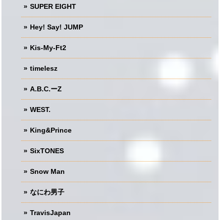
SUPER EIGHT
Hey! Say! JUMP
Kis-My-Ft2
timelesz
A.B.C.ーZ
WEST.
King&Prince
SixTONES
Snow Man
なにわ男子
TravisJapan