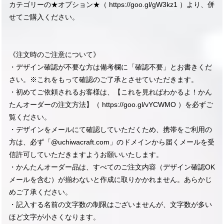
カテゴリーの★オプション★（
https://goo.gl/gW3kz1
）より、併
せてご購入ください。
《注文時のご注意について》
・デザイン確認が不要な方は備考欄に「確認不要」とお書きくだ
さい。※これをもって確認のご了承とさせていただきます。
・初めてご依頼されるお客様は、【これを見ればわかるよ！かん
たんオーダーの注文方法】（
https://goo.gl/vYCWMO
）を必ずご
覧ください。
・デザインをメールにて確認していただくため、携帯をご利用の
方は、必ず「@uchiwacraft.com」のドメインから届くメールを受
信許可していただきますようお願いいたします。
・かんたんオーダー品は、すべてのご注文内容（デザイン確認OK
メールを含む）が揃わないと作成に取りかかれません。あらかじ
めご了承ください。
・記入する名前の文字数の制限はございませんが、文字数が多い
ほど文字が小さくなります。