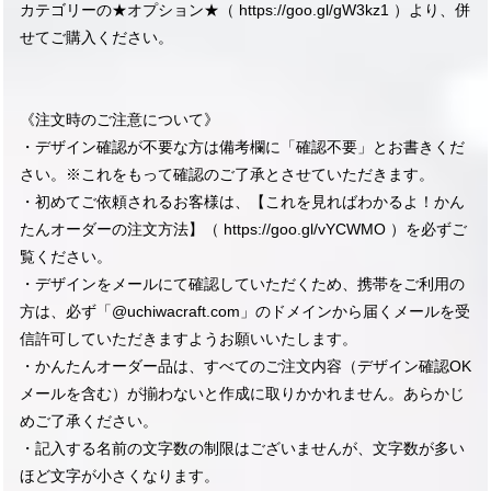
カテゴリーの★オプション★（
https://goo.gl/gW3kz1
）より、併
せてご購入ください。
《注文時のご注意について》
・デザイン確認が不要な方は備考欄に「確認不要」とお書きくだ
さい。※これをもって確認のご了承とさせていただきます。
・初めてご依頼されるお客様は、【これを見ればわかるよ！かん
たんオーダーの注文方法】（
https://goo.gl/vYCWMO
）を必ずご
覧ください。
・デザインをメールにて確認していただくため、携帯をご利用の
方は、必ず「@uchiwacraft.com」のドメインから届くメールを受
信許可していただきますようお願いいたします。
・かんたんオーダー品は、すべてのご注文内容（デザイン確認OK
メールを含む）が揃わないと作成に取りかかれません。あらかじ
めご了承ください。
・記入する名前の文字数の制限はございませんが、文字数が多い
ほど文字が小さくなります。