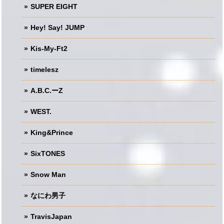
SUPER EIGHT
Hey! Say! JUMP
Kis-My-Ft2
timelesz
A.B.C.ーZ
WEST.
King&Prince
SixTONES
Snow Man
なにわ男子
TravisJapan