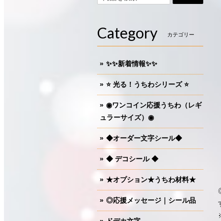
Category
カテゴリー
✨✨新着情報✨✨
⭐️ 光る！うちわシリーズ ⭐️
◉ワンコイン応援うちわ（レギ
ュラーサイズ）◉
◆オーダー文字シール◆
◆ デコシール ◆
★オプション★うちわ材料★
◎応援メッセージ｜シール品