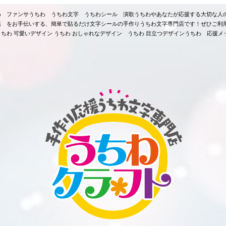
ちわ ファンサうちわ うちわ文字 うちわシール 演歌うちわやあなたが応援する大切な人
活 をお手伝いする、簡単で貼るだけ文字シールの手作りうちわ文字専門店です！ぜひご利
ちわ 可愛いデザイン うちわ おしゃれなデザイン うちわ 目立つデザインうちわ 応援