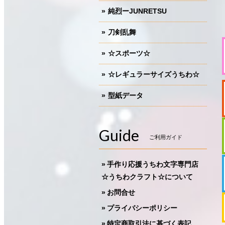
純烈ーJUNRETSU
刀剣乱舞
☆スポーツ☆
☆レギュラーサイズうちわ☆
型紙データ
Guide
ご利用ガイド
手作り応援うちわ文字専門店
☆うちわクラフト☆について
お問合せ
プライバシーポリシー
特定商取引法に基づく表記