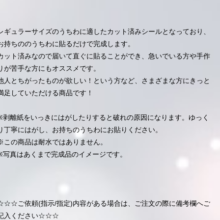
レギュラーサイズのうちわに適したカット済みシールとなっており、
お持ちののうちわに貼るだけで完成します。
カット済みなので届いて直ぐに貼ることができ、急いでいる方や手作
りが苦手な方にもオススメです。
他人とちがったものが欲しい！という方など、さまざまな方にきっと
満足していただける商品です！
※剥離紙をいっきにはがしたりすると破れの原因になります。ゆっく
り丁寧にはがし、お持ちのうちわにお貼りください。
※この商品は耐水ではありません。
※写真はあくまで完成品のイメージです。
☆☆☆ご依頼(指示/指定)内容がある場合は、ご注文の際に備考欄へご
記入ください☆☆☆