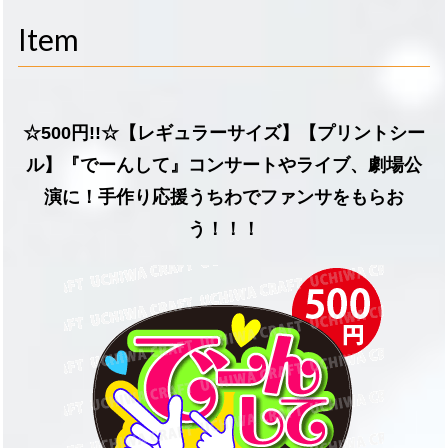
navigati
Item
☆500円!!☆【レギュラーサイズ】【プリントシー
ル】『でーんして』コンサートやライブ、劇場公
演に！手作り応援うちわでファンサをもらお
う！！！