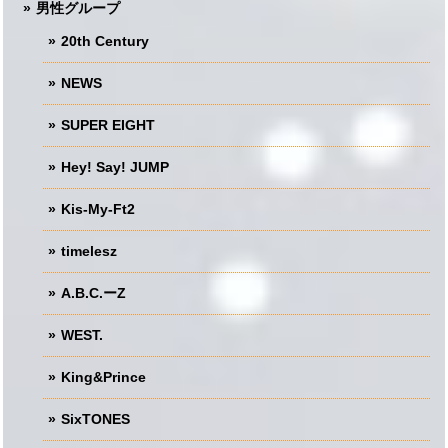
男性グループ
20th Century
NEWS
SUPER EIGHT
Hey! Say! JUMP
Kis-My-Ft2
timelesz
A.B.C.ーZ
WEST.
King&Prince
SixTONES