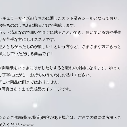
レギュラーサイズのうちわに適したカット済みシールとなっており、
お持ちののうちわに貼るだけで完成します。
カット済みなので届いて直ぐに貼ることができ、急いでいる方や手作
りが苦手な方にもオススメです。
他人とちがったものが欲しい！という方など、さまざまな方にきっと
満足していただける商品です！
※剥離紙をいっきにはがしたりすると破れの原因になります。ゆっく
り丁寧にはがし、お持ちのうちわにお貼りください。
※この商品は耐水ではありません。
※写真はあくまで完成品のイメージです。
☆☆☆ご依頼(指示/指定)内容がある場合は、ご注文の際に備考欄へご
記入ください☆☆☆