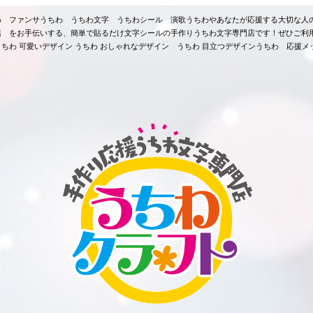
ちわ ファンサうちわ うちわ文字 うちわシール 演歌うちわやあなたが応援する大切な人
活 をお手伝いする、簡単で貼るだけ文字シールの手作りうちわ文字専門店です！ぜひご利
ちわ 可愛いデザイン うちわ おしゃれなデザイン うちわ 目立つデザインうちわ 応援