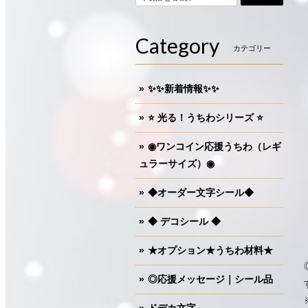
Category
カテゴリー
✨✨新着情報✨✨
⭐️ 光る！うちわシリーズ ⭐️
◉ワンコイン応援うちわ（レギ
ュラーサイズ）◉
◆オーダー文字シール◆
◆ デコシール ◆
★オプション★うちわ材料★
◎応援メッセージ｜シール品