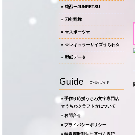
純烈ーJUNRETSU
刀剣乱舞
☆スポーツ☆
☆レギュラーサイズうちわ☆
型紙データ
Guide
ご利用ガイド
手作り応援うちわ文字専門店
☆うちわクラフト☆について
お問合せ
プライバシーポリシー
特定商取引法に基づく表記