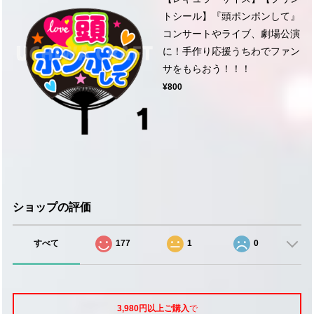
トシール】『頭ポンポンして』
コンサートやライブ、劇場公演
に！手作り応援うちわでファン
サをもらおう！！！
¥800
ショップの評価
すべて
177
1
0
3,980円以上ご購入
で