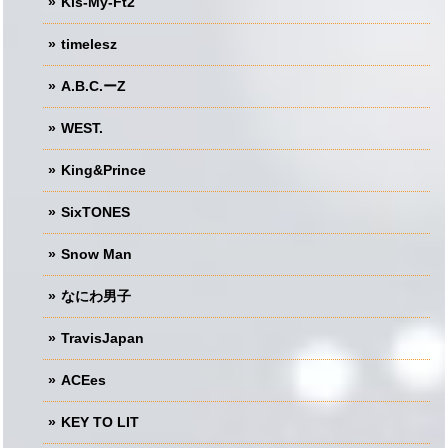
Kis-My-Ft2
timelesz
A.B.C.ーZ
WEST.
King&Prince
SixTONES
Snow Man
なにわ男子
TravisJapan
ACEes
KEY TO LIT