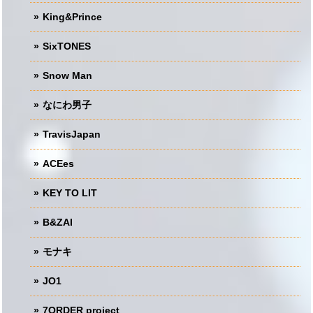
King&Prince
SixTONES
Snow Man
なにわ男子
TravisJapan
ACEes
KEY TO LIT
B&ZAI
モナキ
JO1
7ORDER project