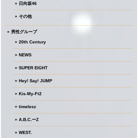
日向坂46
その他
男性グループ
20th Century
NEWS
SUPER EIGHT
Hey! Say! JUMP
Kis-My-Ft2
timelesz
A.B.C.ーZ
WEST.