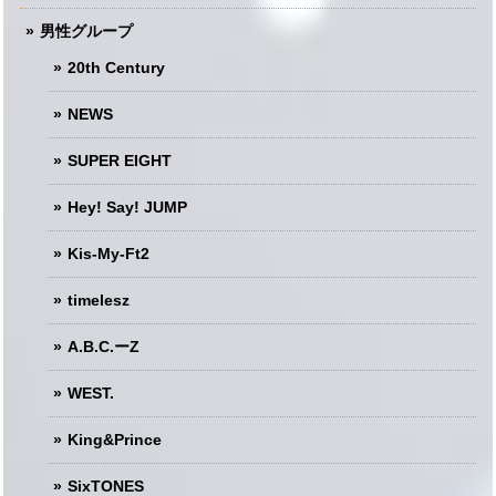
男性グループ
20th Century
NEWS
SUPER EIGHT
Hey! Say! JUMP
Kis-My-Ft2
timelesz
A.B.C.ーZ
WEST.
King&Prince
SixTONES