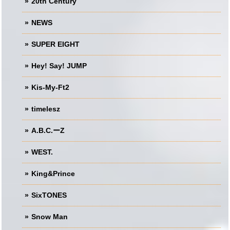
20th Century
NEWS
SUPER EIGHT
Hey! Say! JUMP
Kis-My-Ft2
timelesz
A.B.C.ーZ
WEST.
King&Prince
SixTONES
Snow Man