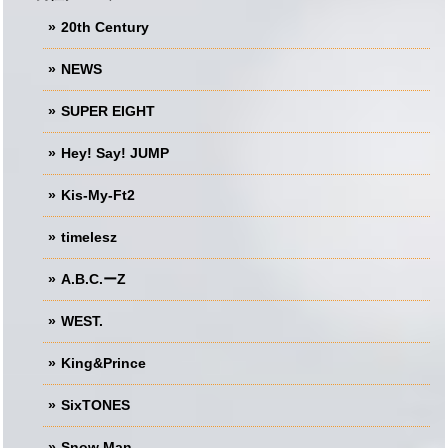
20th Century
NEWS
SUPER EIGHT
Hey! Say! JUMP
Kis-My-Ft2
timelesz
A.B.C.ーZ
WEST.
King&Prince
SixTONES
Snow Man