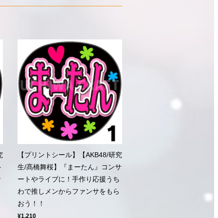
究
【プリントシール】【AKB48/研究
ト
生/髙橋舞桜】『まーたん』コンサ
で
ートやライブに！手作り応援うち
わで推しメンからファンサをもら
おう！！
¥1,210