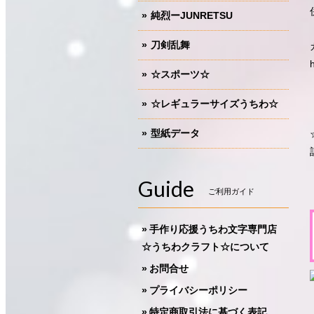
純烈ーJUNRETSU
刀剣乱舞
☆スポーツ☆
☆レギュラーサイズうちわ☆
型紙データ
Guide
ご利用ガイド
手作り応援うちわ文字専門店
☆うちわクラフト☆について
お問合せ
プライバシーポリシー
特定商取引法に基づく表記