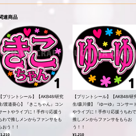
関連商品
【プリントシール】【AKB48/研究
【プリントシール】【AKB48/研
生/渡邉葵心】『きこちゃん』コン
生/森川優】『ゆーゆ』コンサー
サートやライブに！手作り応援う
やライブに！手作り応援うちわ
ちわで推しメンからファンサをも
推しメンからファンサをもらお
らおう！！
う！！
¥1,210
¥1,210