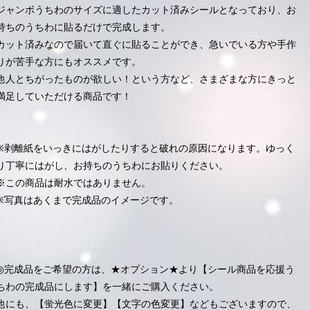
ジャンボうちわのサイズに適したカット済みシールとなっており、お
持ちのうちわに貼るだけで完成します。
カット済みなので届いて直ぐに貼ることができ、急いでいる方や手作
りが苦手な方にもオススメです。
他人とちがったものが欲しい！という方など、さまざまな方にきっと
満足していただける商品です！
※剥離紙をいっきにはがしたりすると破れの原因になります。ゆっく
り丁寧にはがし、お持ちのうちわにお貼りください。
※この商品は耐水ではありません。
※写真はあくまで完成品のイメージです。
◎完成品をご希望の方は、★オプション★より【シール商品を応援う
ちわの完成品にします】を一緒にご購入ください。
他にも、【蛍光色に変更】【文字の色変更】などもございますので、