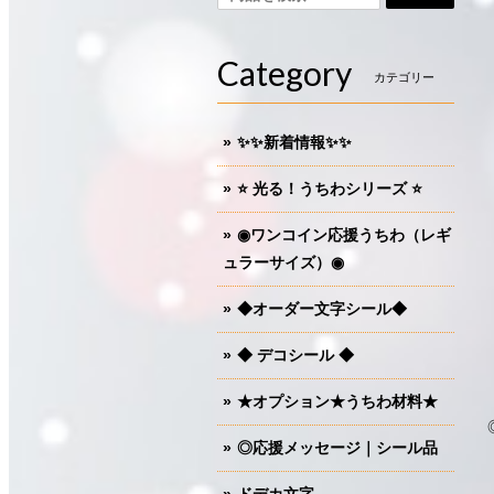
Category
カテゴリー
✨✨新着情報✨✨
⭐️ 光る！うちわシリーズ ⭐️
◉ワンコイン応援うちわ（レギ
ュラーサイズ）◉
◆オーダー文字シール◆
◆ デコシール ◆
★オプション★うちわ材料★
◎応援メッセージ｜シール品