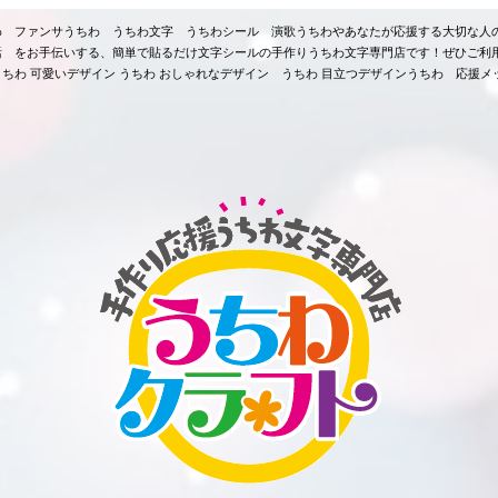
ちわ ファンサうちわ うちわ文字 うちわシール 演歌うちわやあなたが応援する大切な人
活 をお手伝いする、簡単で貼るだけ文字シールの手作りうちわ文字専門店です！ぜひご利
ちわ 可愛いデザイン うちわ おしゃれなデザイン うちわ 目立つデザインうちわ 応援