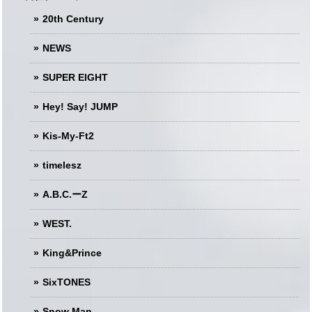
20th Century
NEWS
SUPER EIGHT
Hey! Say! JUMP
Kis-My-Ft2
timelesz
A.B.C.ーZ
WEST.
King&Prince
SixTONES
Snow Man