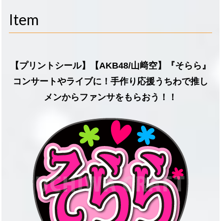
navigati
Item
【プリントシール】【AKB48/山﨑空】『そらら』
コンサートやライブに！手作り応援うちわで推し
メンからファンサをもらおう！！