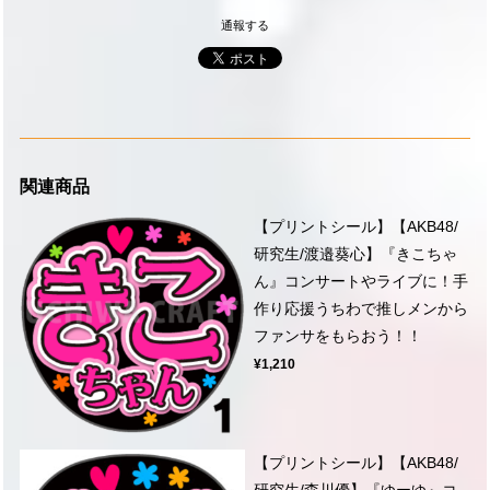
通報する
関連商品
【プリントシール】【AKB48/
研究生/渡邉葵心】『きこちゃ
ん』コンサートやライブに！手
作り応援うちわで推しメンから
ファンサをもらおう！！
¥1,210
【プリントシール】【AKB48/
研究生/森川優】『ゆーゆ』コ