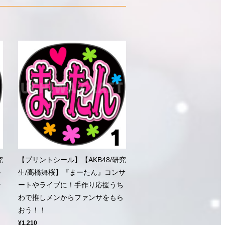
究
【プリントシール】【AKB48/研究
ト
生/髙橋舞桜】『まーたん』コンサ
で
ートやライブに！手作り応援うち
わで推しメンからファンサをもら
おう！！
¥1,210