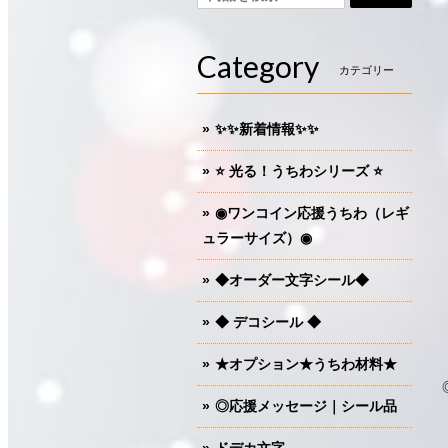
Category
カテゴリー
✨✨新着情報✨✨
⭐️ 光る！うちわシリーズ ⭐️
◉ワンコイン応援うちわ（レギ
ュラーサイズ）◉
◆オーダー文字シール◆
◆ デコシール ◆
★オプション★うちわ材料★
◎応援メッセージ｜シール品