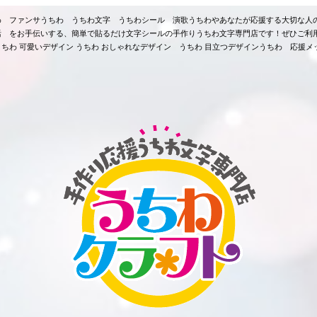
ちわ ファンサうちわ うちわ文字 うちわシール 演歌うちわやあなたが応援する大切な人
活 をお手伝いする、簡単で貼るだけ文字シールの手作りうちわ文字専門店です！ぜひご利
ちわ 可愛いデザイン うちわ おしゃれなデザイン うちわ 目立つデザインうちわ 応援