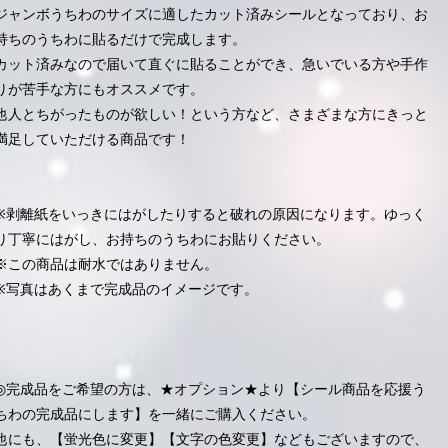
ジャンボうちわのサイズに適したカット済みシールとなっており、お
持ちのうちわに貼るだけで完成します。
カット済みなので届いて直ぐに貼ることができ、急いでいる方や手作
りが苦手な方にもオススメです。
他人とちがったものが欲しい！という方など、さまざまな方にきっと
満足していただける商品です！
※剥離紙をいっきにはがしたりすると破れの原因になります。ゆっく
り丁寧にはがし、お持ちのうちわにお貼りください。
※この商品は耐水ではありません。
※写真はあくまで完成品のイメージです。
◎完成品をご希望の方は、★オプション★より【シール商品を応援う
ちわの完成品にします】を一緒にご購入ください。
他にも、【蛍光色に変更】【文字の色変更】などもございますので、