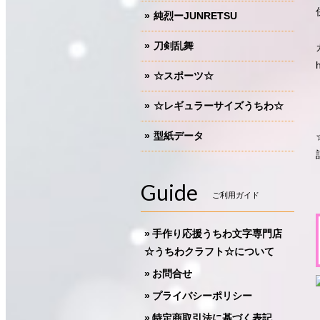
純烈ーJUNRETSU
刀剣乱舞
☆スポーツ☆
☆レギュラーサイズうちわ☆
型紙データ
Guide
ご利用ガイド
手作り応援うちわ文字専門店
☆うちわクラフト☆について
お問合せ
プライバシーポリシー
特定商取引法に基づく表記