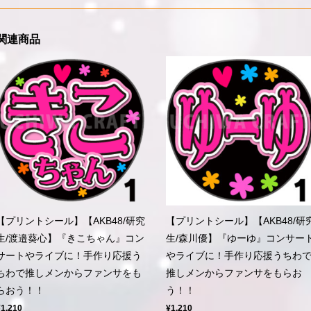
関連商品
【プリントシール】【AKB48/研究
【プリントシール】【AKB48/研
生/渡邉葵心】『きこちゃん』コン
生/森川優】『ゆーゆ』コンサー
サートやライブに！手作り応援う
やライブに！手作り応援うちわ
ちわで推しメンからファンサをも
推しメンからファンサをもらお
らおう！！
う！！
¥1,210
¥1,210