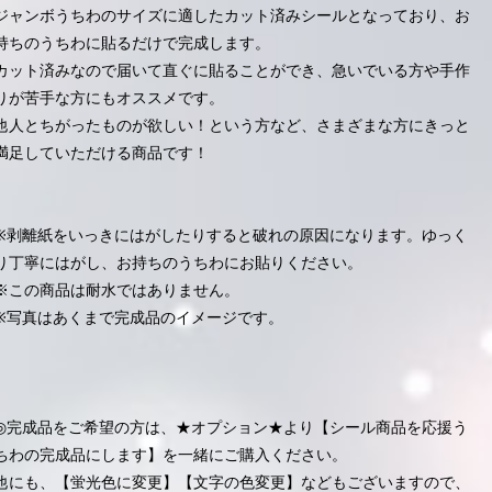
ジャンボうちわのサイズに適したカット済みシールとなっており、お
持ちのうちわに貼るだけで完成します。
カット済みなので届いて直ぐに貼ることができ、急いでいる方や手作
りが苦手な方にもオススメです。
他人とちがったものが欲しい！という方など、さまざまな方にきっと
満足していただける商品です！
※剥離紙をいっきにはがしたりすると破れの原因になります。ゆっく
り丁寧にはがし、お持ちのうちわにお貼りください。
※この商品は耐水ではありません。
※写真はあくまで完成品のイメージです。
◎完成品をご希望の方は、★オプション★より【シール商品を応援う
ちわの完成品にします】を一緒にご購入ください。
他にも、【蛍光色に変更】【文字の色変更】などもございますので、