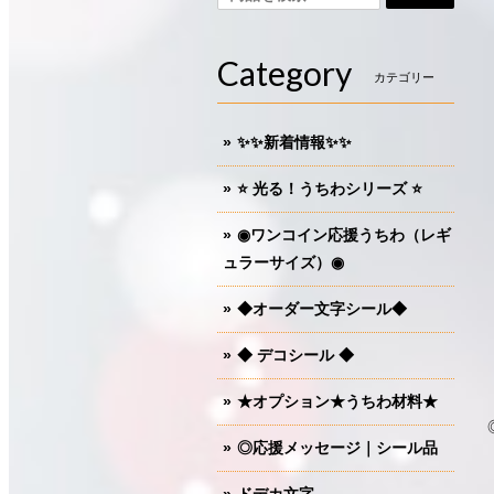
Category
カテゴリー
✨✨新着情報✨✨
⭐️ 光る！うちわシリーズ ⭐️
◉ワンコイン応援うちわ（レギ
ュラーサイズ）◉
◆オーダー文字シール◆
◆ デコシール ◆
★オプション★うちわ材料★
◎応援メッセージ｜シール品