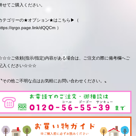
併せてご購入ください。
カテゴリーの★オプション★はこちら▶︎（
https://qrgo.page.link/dQQCm
）
☆☆☆ご依頼(指示/指定)内容がある場合は、ご注文の際に備考欄へご
記入ください☆☆☆
〝その他ご不明な点はお気軽にお問い合わせください。〟