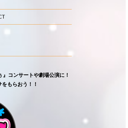
CT
くぅ』コンサートや劇場公演に！
サをもらおう！！