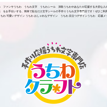
ちわ ファンサうちわ うちわ文字 うちわシール 演歌うちわやあなたが応援する大切な人
活 をお手伝いする、簡単で貼るだけ文字シールの手作りうちわ文字専門店です！ぜひご利
ちわ 可愛いデザイン うちわ おしゃれなデザイン うちわ 目立つデザインうちわ 応援