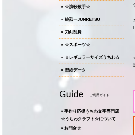
☆演歌歌手☆
純烈ーJUNRETSU
刀剣乱舞
☆スポーツ☆
☆レギュラーサイズうちわ☆
型紙データ
Guide
ご利用ガイド
手作り応援うちわ文字専門店
☆うちわクラフト☆について
お問合せ