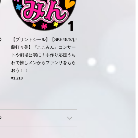
松
【プリントシール】【SKE48/S/伊
劇
藤虹々美】『ここみん』コンサー
推
トや劇場公演に！手作り応援うち
わで推しメンからファンサをもら
おう！！
¥1,210
0