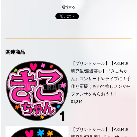
通報する
関連商品
【プリントシール】【AKB48/
研究生/渡邉葵心】『きこちゃ
ん』コンサートやライブに！手
作り応援うちわで推しメンから
ファンサをもらおう！！
¥1,210
【プリントシール】【AKB48/
研究生/森川優】『ゆーゆ』コ