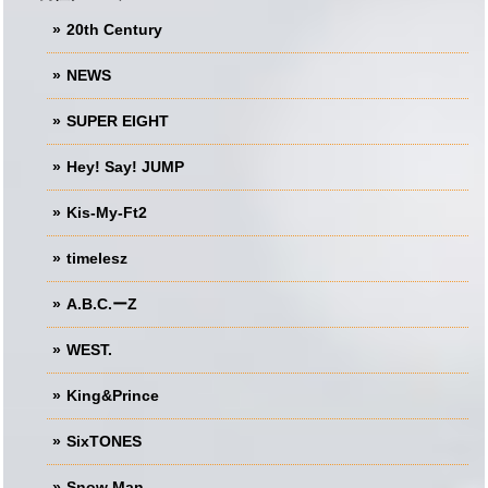
20th Century
NEWS
SUPER EIGHT
Hey! Say! JUMP
Kis-My-Ft2
timelesz
A.B.C.ーZ
WEST.
King&Prince
SixTONES
Snow Man