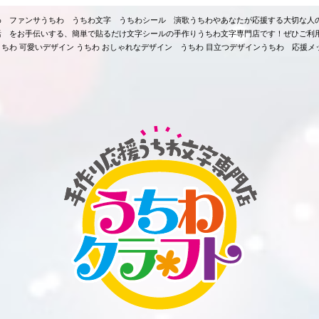
ちわ ファンサうちわ うちわ文字 うちわシール 演歌うちわやあなたが応援する大切な人
活 をお手伝いする、簡単で貼るだけ文字シールの手作りうちわ文字専門店です！ぜひご利
ちわ 可愛いデザイン うちわ おしゃれなデザイン うちわ 目立つデザインうちわ 応援