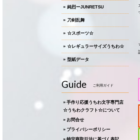
純烈ーJUNRETSU
刀剣乱舞
☆スポーツ☆
☆レギュラーサイズうちわ☆
型紙データ
Guide
ご利用ガイド
手作り応援うちわ文字専門店
☆うちわクラフト☆について
お問合せ
プライバシーポリシー
特定商取引法に基づく表記