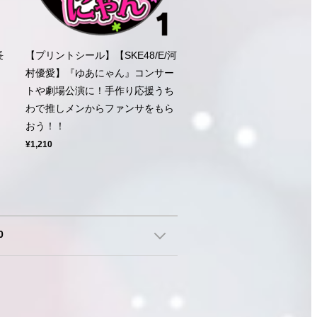
長
【プリントシール】【SKE48/E/河
ー
村優愛】『ゆあにゃん』コンサー
ち
トや劇場公演に！手作り応援うち
ら
わで推しメンからファンサをもら
おう！！
¥1,210
0