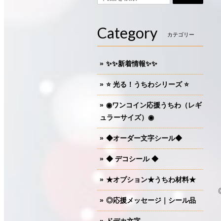
Category
カテゴリー
✨✨新着情報✨✨
⭐️ 光る！うちわシリーズ ⭐️
◉ワンコイン応援うちわ（レギ
ュラーサイズ）◉
◆オーダー文字シール◆
◆ デコシール ◆
★オプション★うちわ材料★
◎応援メッセージ｜シール品