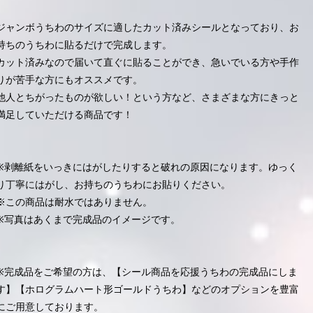
ジャンボうちわのサイズに適したカット済みシールとなっており、お
持ちのうちわに貼るだけで完成します。
カット済みなので届いて直ぐに貼ることができ、急いでいる方や手作
りが苦手な方にもオススメです。
他人とちがったものが欲しい！という方など、さまざまな方にきっと
満足していただける商品です！
※剥離紙をいっきにはがしたりすると破れの原因になります。ゆっく
り丁寧にはがし、お持ちのうちわにお貼りください。
※この商品は耐水ではありません。
※写真はあくまで完成品のイメージです。
※完成品をご希望の方は、【シール商品を応援うちわの完成品にしま
す】【ホログラムハート形ゴールドうちわ】などのオプションを豊富
にご用意しております。