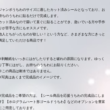
ジャンボうちわのサイズに適したカット済みシールとなっており、お
持ちのうちわに貼るだけで完成します。
カット済みなので届いて直ぐに貼ることができ、急いでいる方や手作
りが苦手な方にもオススメです。
他人とちがったものが欲しい！という方など、さまざまな方にきっと
満足していただける商品です！
※剥離紙をいっきにはがしたりすると破れの原因になります。ゆっく
り丁寧にはがし、お持ちのうちわにお貼りください。
※この商品は耐水ではありません。
※写真はあくまで完成品のイメージです。
※完成品をご希望の方は、【シール商品を応援うちわの完成品にしま
す】【ホログラムハート形ゴールドうちわ】などのオプションを豊富
にご用意しております。