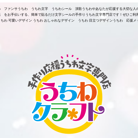
ちわ ファンサうちわ うちわ文字 うちわシール 演歌うちわやあなたが応援する大切な人
活 をお手伝いする、簡単で貼るだけ文字シールの手作りうちわ文字専門店です！ぜひご利
ちわ 可愛いデザイン うちわ おしゃれなデザイン うちわ 目立つデザインうちわ 応援