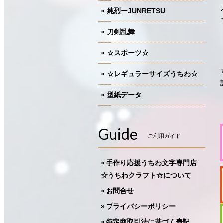
純烈ーJUNRETSU
刀剣乱舞
☆スポーツ☆
☆レギュラーサイズうちわ☆
型紙データ
Guide
ご利用ガイド
手作り応援うちわ文字専門店
☆うちわクラフト☆について
お問合せ
プライバシーポリシー
特定商取引法に基づく表記