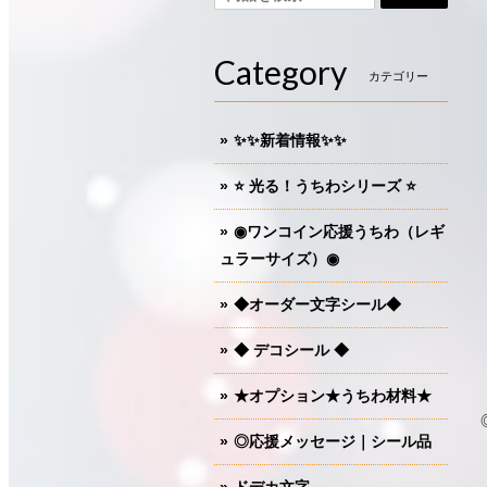
Category
カテゴリー
✨✨新着情報✨✨
⭐️ 光る！うちわシリーズ ⭐️
◉ワンコイン応援うちわ（レギ
ュラーサイズ）◉
◆オーダー文字シール◆
◆ デコシール ◆
★オプション★うちわ材料★
◎応援メッセージ｜シール品