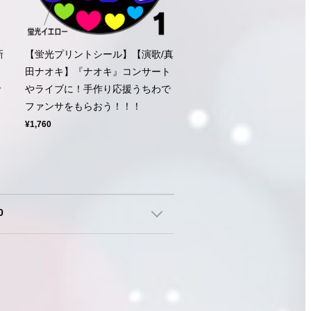
新
【蛍光プリントシール】【演歌/真
ト
田ナオキ】『ナオキ』コンサート
で
やライブに！手作り応援うちわで
ファンサをもらおう！！！
¥1,760
0