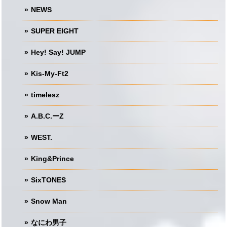
NEWS
SUPER EIGHT
Hey! Say! JUMP
Kis-My-Ft2
timelesz
A.B.C.ーZ
WEST.
King&Prince
SixTONES
Snow Man
なにわ男子