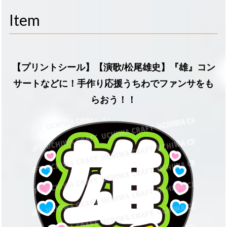
navigati
Item
【プリントシール】【演歌/松尾雄史】『雄』コン
サートなどに！手作り応援うちわでファンサをも
らおう！！