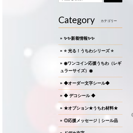
Category
カテゴリー
✨✨新着情報✨✨
⭐️ 光る！うちわシリーズ ⭐️
◉ワンコイン応援うちわ（レギ
ュラーサイズ）◉
◆オーダー文字シール◆
◆ デコシール ◆
★オプション★うちわ材料★
◎応援メッセージ｜シール品