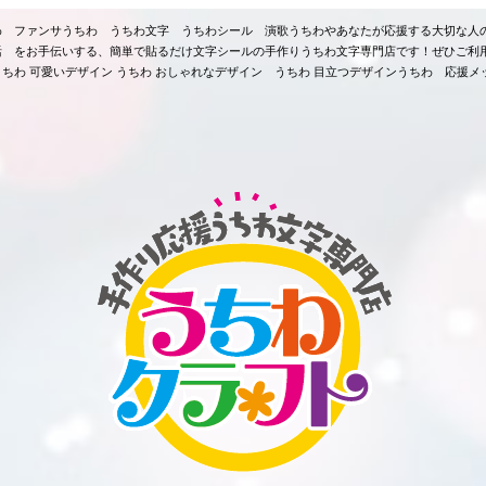
ちわ ファンサうちわ うちわ文字 うちわシール 演歌うちわやあなたが応援する大切な人
活 をお手伝いする、簡単で貼るだけ文字シールの手作りうちわ文字専門店です！ぜひご利
ちわ 可愛いデザイン うちわ おしゃれなデザイン うちわ 目立つデザインうちわ 応援