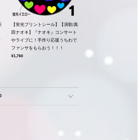
新
【蛍光プリントシール】【演歌/真
ト
田ナオキ】『ナオキ』コンサート
で
やライブに！手作り応援うちわで
ファンサをもらおう！！！
¥1,760
0