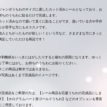
ジャンボうちわのサイズに適したカット済みシールとなっており、お
持ちのうちわに貼るだけで完成します。
カット済みなので届いて直ぐに貼ることができ、急いでいる方や手作
りが苦手な方にもオススメです。
他人とちがったものが欲しい！という方など、さまざまな方にきっと
満足していただける商品です！
※剥離紙をいっきにはがしたりすると破れの原因になります。ゆっく
り丁寧にはがし、お持ちのうちわにお貼りください。
※この商品は耐水ではありません。
※写真はあくまで完成品のイメージです。
※完成品をご希望の方は、【シール商品を応援うちわの完成品にしま
す】【ホログラムハート形ゴールドうちわ】などのオプションを豊富
にご用意しております。