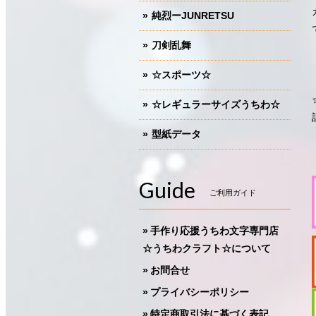
純烈ーJUNRETSU
刀剣乱舞
☆スポーツ☆
☆レギュラーサイズうちわ☆
型紙データ
Guide
ご利用ガイド
手作り応援うちわ文字専門店
☆うちわクラフト☆について
お問合せ
プライバシーポリシー
特定商取引法に基づく表記