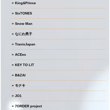
King&Prince
SixTONES
Snow Man
なにわ男子
TravisJapan
ACEes
KEY TO LIT
B&ZAI
モナキ
JO1
7ORDER project