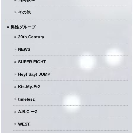
その他
男性グループ
20th Century
NEWS
SUPER EIGHT
Hey! Say! JUMP
Kis-My-Ft2
timelesz
A.B.C.ーZ
WEST.