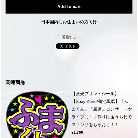
Add to cart
日本国内にお住まいの方向け
通報する
関連商品
【蛍光プリントシール】
【Sexy Zone/菊池風磨】『ふ
まくん』『風磨』コンサートや
ライブに！手作り応援うちわで
ファンサをもらおう！！！
¥1,760