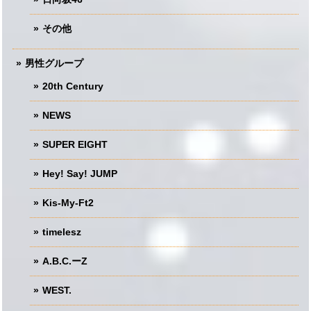
その他
男性グループ
20th Century
NEWS
SUPER EIGHT
Hey! Say! JUMP
Kis-My-Ft2
timelesz
A.B.C.ーZ
WEST.