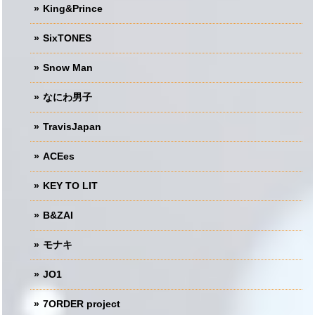
King&Prince
SixTONES
Snow Man
なにわ男子
TravisJapan
ACEes
KEY TO LIT
B&ZAI
モナキ
JO1
7ORDER project