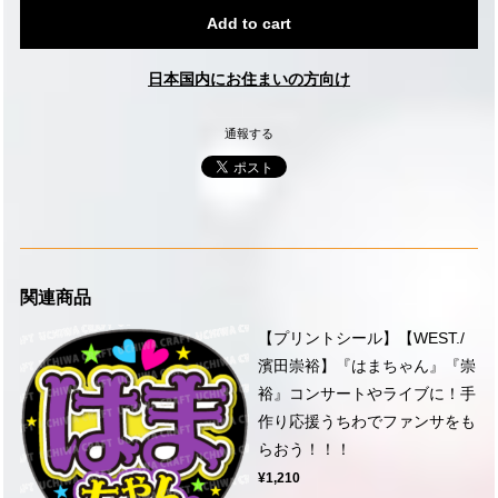
Add to cart
日本国内にお住まいの方向け
通報する
関連商品
【プリントシール】【WEST./
濱田崇裕】『はまちゃん』『崇
裕』コンサートやライブに！手
作り応援うちわでファンサをも
らおう！！！
¥1,210