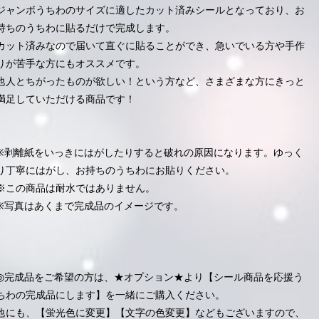
ジャンボうちわのサイズに適したカット済みシールとなっており、お
持ちのうちわに貼るだけで完成します。
カット済みなので届いて直ぐに貼ることができ、急いでいる方や手作
りが苦手な方にもオススメです。
他人とちがったものが欲しい！という方など、さまざまな方にきっと
満足していただける商品です！
※剥離紙をいっきにはがしたりすると破れの原因になります。ゆっく
り丁寧にはがし、お持ちのうちわにお貼りください。
※この商品は耐水ではありません。
※写真はあくまで完成品のイメージです。
◎完成品をご希望の方は、★オプション★より【シール商品を応援う
ちわの完成品にします】を一緒にご購入ください。
他にも、【蛍光色に変更】【文字の色変更】などもございますので、