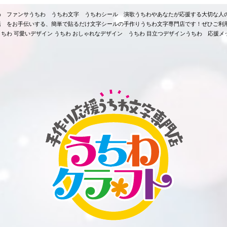
ちわ ファンサうちわ うちわ文字 うちわシール 演歌うちわやあなたが応援する大切な人
活 をお手伝いする、簡単で貼るだけ文字シールの手作りうちわ文字専門店です！ぜひご利
ちわ 可愛いデザイン うちわ おしゃれなデザイン うちわ 目立つデザインうちわ 応援