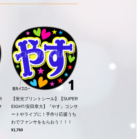
R
【蛍光プリントシール】【SUPER
サ
EIGHT/安田章大】『やす』コンサ
ち
ートやライブに！手作り応援うち
わでファンサをもらおう！！！
¥1,760