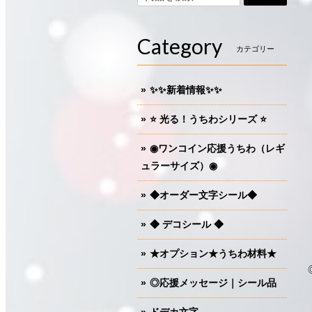
Category
カテゴリー
✨✨新着情報✨✨
⭐️ 光る！うちわシリーズ ⭐️
◉ワンコイン応援うちわ（レギ
ュラーサイズ）◉
◆オーダー文字シール◆
◆ デコシール ◆
★オプション★うちわ材料★
◎応援メッセージ｜シール品