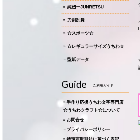
純烈ーJUNRETSU
刀剣乱舞
☆スポーツ☆
☆レギュラーサイズうちわ☆
型紙データ
Guide
ご利用ガイド
手作り応援うちわ文字専門店
☆うちわクラフト☆について
お問合せ
プライバシーポリシー
特定商取引法に基づく表記