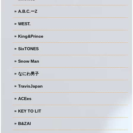
A.B.C.ーZ
WEST.
King&Prince
SixTONES
Snow Man
なにわ男子
TravisJapan
ACEes
KEY TO LIT
B&ZAI