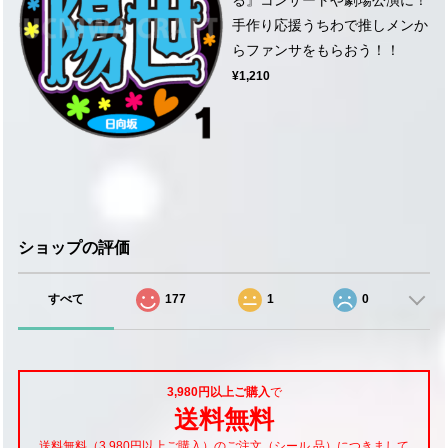
手作り応援うちわで推しメンか
らファンサをもらおう！！
¥1,210
ショップの評価
すべて
177
1
0
3,980円以上ご購入
で
送料無料
送料無料（3,980円以上ご購入）のご注文（シール 品）につきまして