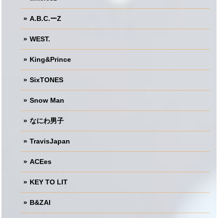
A.B.C.ーZ
WEST.
King&Prince
SixTONES
Snow Man
なにわ男子
TravisJapan
ACEes
KEY TO LIT
B&ZAI