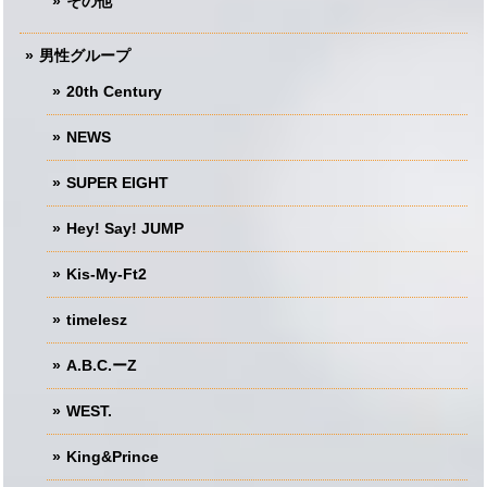
その他
男性グループ
20th Century
NEWS
SUPER EIGHT
Hey! Say! JUMP
Kis-My-Ft2
timelesz
A.B.C.ーZ
WEST.
King&Prince