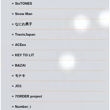
SixTONES
Snow Man
なにわ男子
TravisJapan
ACEes
KEY TO LIT
B&ZAI
モナキ
JO1
7ORDER project
Number_i