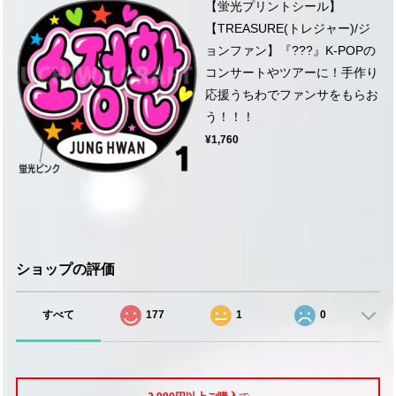
【蛍光プリントシール】
【TREASURE(トレジャー)/ジ
ョンファン】『???』K-POPの
コンサートやツアーに！手作り
応援うちわでファンサをもらお
う！！！
¥1,760
ショップの評価
すべて
177
1
0