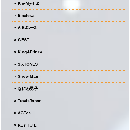
Kis-My-Ft2
timelesz
A.B.C.ーZ
WEST.
King&Prince
SixTONES
Snow Man
なにわ男子
TravisJapan
ACEes
KEY TO LIT