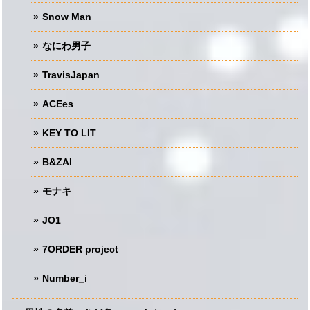
Snow Man
なにわ男子
TravisJapan
ACEes
KEY TO LIT
B&ZAI
モナキ
JO1
7ORDER project
Number_i