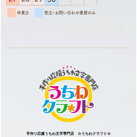
手作り応援うちわ文字専門店 ☆うちわクラフト☆