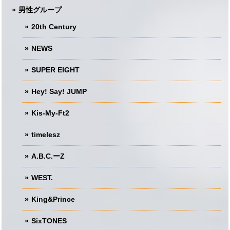
男性グループ
20th Century
NEWS
SUPER EIGHT
Hey! Say! JUMP
Kis-My-Ft2
timelesz
A.B.C.ーZ
WEST.
King&Prince
SixTONES