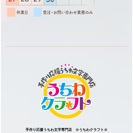
手作り応援うちわ文字専門店 ☆うちわクラフト☆