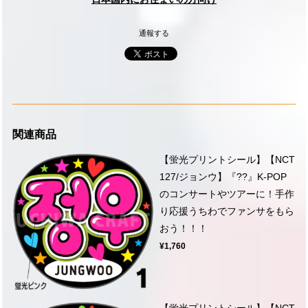
通報する
関連商品
【蛍光プリントシール】【NCT
127/ジョンウ】『??』K-POP
のコンサートやツアーに！手作
り応援うちわでファンサをもら
おう！！！
¥1,760
【蛍光プリントシール】【NCT