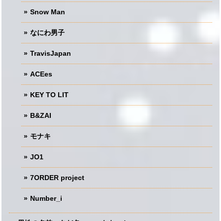
Snow Man
なにわ男子
TravisJapan
ACEes
KEY TO LIT
B&ZAI
モナキ
JO1
7ORDER project
Number_i