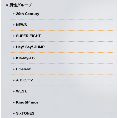
男性グループ
20th Century
NEWS
SUPER EIGHT
Hey! Say! JUMP
Kis-My-Ft2
timelesz
A.B.C.ーZ
WEST.
King&Prince
SixTONES