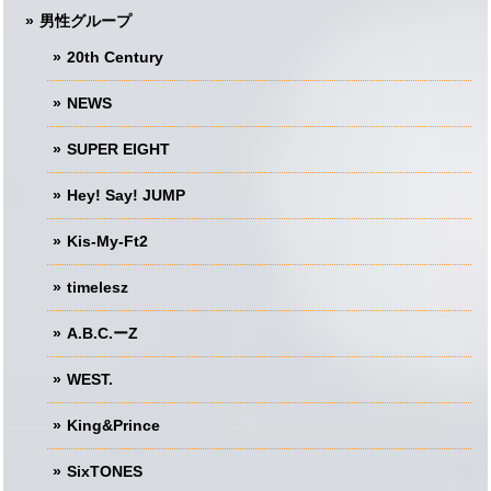
男性グループ
20th Century
NEWS
SUPER EIGHT
Hey! Say! JUMP
Kis-My-Ft2
timelesz
A.B.C.ーZ
WEST.
King&Prince
SixTONES