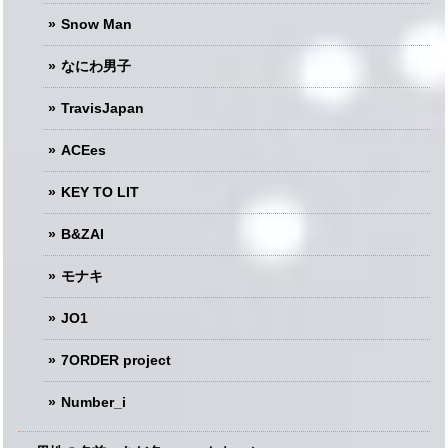
Snow Man
なにわ男子
TravisJapan
ACEes
KEY TO LIT
B&ZAI
モナキ
JO1
7ORDER project
Number_i