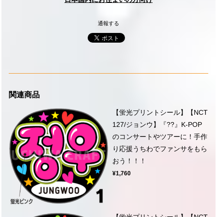
通報する
関連商品
【蛍光プリントシール】【NCT
127/ジョンウ】『??』K-POP
のコンサートやツアーに！手作
り応援うちわでファンサをもら
おう！！！
¥1,760
【蛍光プリントシール】【NCT