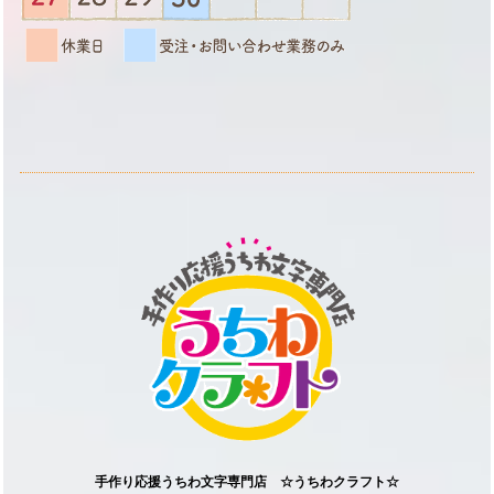
手作り応援うちわ文字専門店 ☆うちわクラフト☆