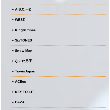
A.B.C.ーZ
WEST.
King&Prince
SixTONES
Snow Man
なにわ男子
TravisJapan
ACEes
KEY TO LIT
B&ZAI