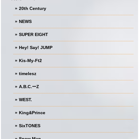
20th Century
NEWS
SUPER EIGHT
Hey! Say! JUMP
Kis-My-Ft2
timelesz
A.B.C.ーZ
WEST.
King&Prince
SixTONES
Snow Man