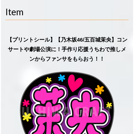
navigati
Item
【プリントシール】【乃木坂46/五百城茉央】コン
サートや劇場公演に！手作り応援うちわで推しメ
ンからファンサをもらおう！！