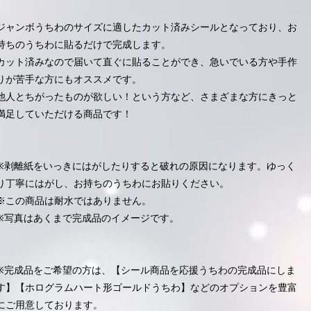
ジャンボうちわのサイズに適したカット済みシールとなっており、お
持ちのうちわに貼るだけで完成します。
カット済みなので届いて直ぐに貼ることができ、急いでいる方や手作
りが苦手な方にもオススメです。
他人とちがったものが欲しい！という方など、さまざまな方にきっと
満足していただける商品です！
※剥離紙をいっきにはがしたりすると破れの原因になります。ゆっく
り丁寧にはがし、お持ちのうちわにお貼りください。
※この商品は耐水ではありません。
※写真はあくまで完成品のイメージです。
※完成品をご希望の方は、【シール商品を応援うちわの完成品にしま
す】【ホログラムハート形ゴールドうちわ】などのオプションを豊富
にご用意しております。