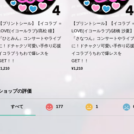
【プリントシール】【イコラブ ＝
【プリントシール】【イコラブ 
LOVE(イコールラブ)/髙松 瞳】
LOVE(イコールラブ)/諸橋 沙夏】
『ひとみん』コンサートやライブ
『さなつん』コンサートやライ
に！ドチャクソ可愛い手作り応援
に！ドチャクソ可愛い手作り応
イコラブうちわで爆レスを
イコラブうちわで爆レスを
GET！！
GET！！
¥1,210
¥1,210
ショップの評価
すべて
177
1