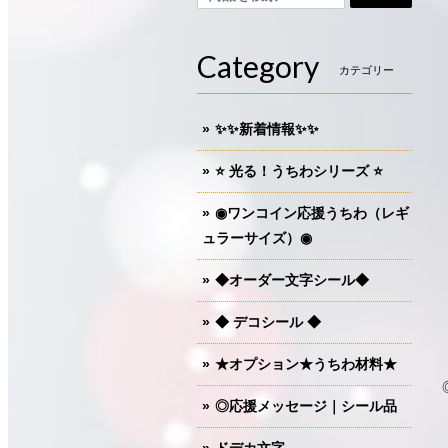
Category
カテゴリー
✨✨新着情報✨✨
⭐️ 光る！うちわシリーズ ⭐️
◉ワンコイン応援うちわ（レギ
ュラーサイズ）◉
◆オーダー文字シール◆
◆ デコシール ◆
★オプション★うちわ材料★
◎応援メッセージ｜シール品