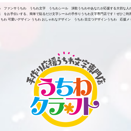
ちわ ファンサうちわ うちわ文字 うちわシール 演歌うちわやあなたが応援する大切な人
活 をお手伝いする、簡単で貼るだけ文字シールの手作りうちわ文字専門店です！ぜひご利
ちわ 可愛いデザイン うちわ おしゃれなデザイン うちわ 目立つデザインうちわ 応援