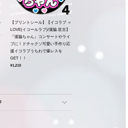
＝
【プリントシール】【イコラブ ＝
LOVE(イコールラブ)/瀧脇 笙古】
ブ
『瀧脇ちゃん』コンサートやライ
援
ブに！ドチャクソ可愛い手作り応
援イコラブうちわで爆レスを
GET！！
¥1,210
0