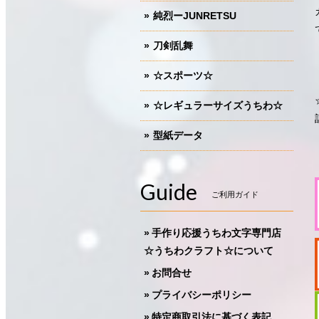
純烈ーJUNRETSU
刀剣乱舞
☆スポーツ☆
☆レギュラーサイズうちわ☆
型紙データ
Guide
ご利用ガイド
手作り応援うちわ文字専門店
☆うちわクラフト☆について
お問合せ
プライバシーポリシー
特定商取引法に基づく表記