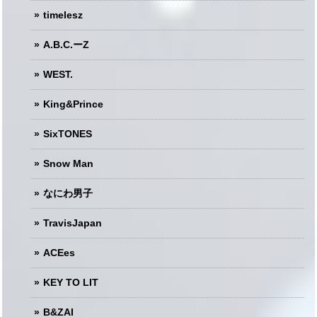
timelesz
A.B.C.ーZ
WEST.
King&Prince
SixTONES
Snow Man
なにわ男子
TravisJapan
ACEes
KEY TO LIT
B&ZAI