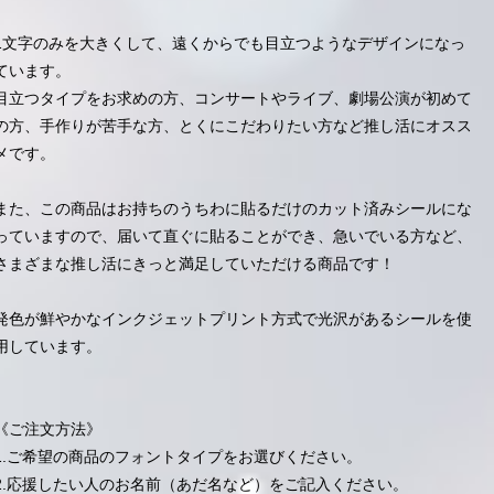
1文字のみを大きくして、遠くからでも目立つようなデザインになっ
ています。
目立つタイプをお求めの方、コンサートやライブ、劇場公演が初めて
の方、手作りが苦手な方、とくにこだわりたい方など推し活にオスス
メです。
また、この商品はお持ちのうちわに貼るだけのカット済みシールにな
っていますので、届いて直ぐに貼ることができ、急いでいる方など、
さまざまな推し活にきっと満足していただける商品です！
発色が鮮やかなインクジェットプリント方式で光沢があるシールを使
用しています。
《ご注文方法》
1.ご希望の商品のフォントタイプをお選びください。
2.応援したい人のお名前（あだ名など）をご記入ください。