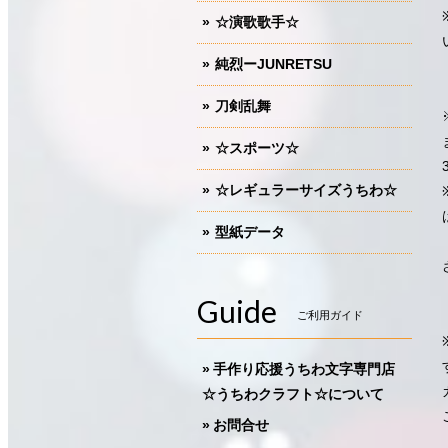
☆演歌歌手☆
純烈ーJUNRETSU
刀剣乱舞
☆スポーツ☆
☆レギュラーサイズうちわ☆
型紙データ
Guide
ご利用ガイド
手作り応援うちわ文字専門店
☆うちわクラフト☆について
お問合せ