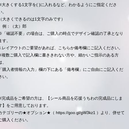
※大きくする1文字を( )に入れるなど、わかるようにご指定くださ
い。
（大きくできるのは1文字のみです）
例：（太）郎
※「確認不要」の場合は、ご購入の時点でデザイン確認の了承となり
ます。
3.レイアウトのご要望があれば、こちらか備考欄にご記入ください。
※複数ご購入で記入欄に書ききれない方や、細かいご指示のある方
は、
「購入者情報の入力」欄の下にある「備考欄」にご自由にご記入くだ
さい。
※完成品をご希望の方は、【シール商品を応援うちわの完成品にしま
す】をご用意しております。
カテゴリーの★オプション★（
https://goo.gl/gW3kz1
）より、併せて
ご購入ください。