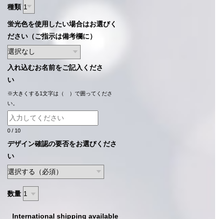
種類
蛍光色を使用したい場合はお選びく
ださい（ご指示は備考欄に）
入れ込むお名前をご記入くださ
い
※大きくする1文字は（ ）で囲ってくださ
い。
0
/
10
デザイン確認の要否をお選びくださ
い
数量
International shipping available