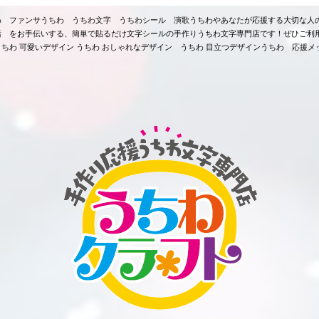
ちわ ファンサうちわ うちわ文字 うちわシール 演歌うちわやあなたが応援する大切な人
活 をお手伝いする、簡単で貼るだけ文字シールの手作りうちわ文字専門店です！ぜひご利
ちわ 可愛いデザイン うちわ おしゃれなデザイン うちわ 目立つデザインうちわ 応援