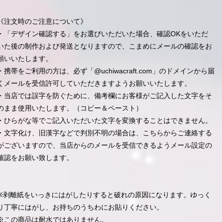
《注文時のご注意について》
・「デザイン確認する」をお選びいただいた場合、確認OKをいただ
いた後の制作および発送となりますので、こまめにメールの確認をお
願いいたします。
・携帯をご利用の方は、必ず「@uchiwacraft.com」のドメインから届
くメールを受信許可していただきますようお願いいたします。
・当店では誤字を防ぐために、備考欄にお客様がご記入した文字をそ
のまま使用いたします。（コピー＆ペースト）
・ひらがな等でご記入いただいた文字を変換することはできません。
・文字化け、旧漢字などで判別不明の場合は、こちらからご連絡する
がございますので、当店からのメールを受信できるようメール設定の
確認をお願い致します。
※剥離紙をいっきにはがしたりすると破れの原因になります。ゆっく
り丁寧にはがし、お持ちのうちわにお貼りください。
※この商品は耐水ではありません。