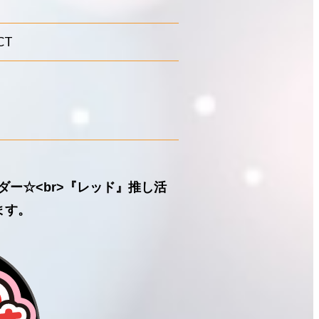
CT
ー☆<br>『レッド』推し活
ます。