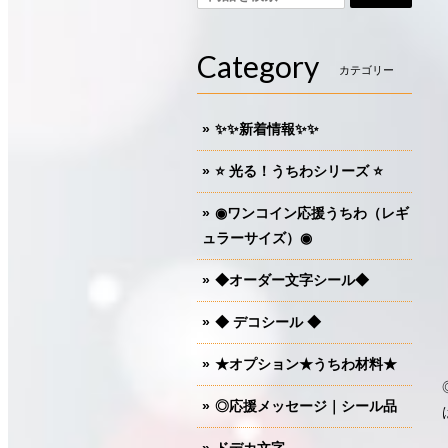
Category
カテゴリー
✨✨新着情報✨✨
⭐️ 光る！うちわシリーズ ⭐️
◉ワンコイン応援うちわ（レギ
ュラーサイズ）◉
◆オーダー文字シール◆
◆ デコシール ◆
★オプション★うちわ材料★
◎応援メッセージ｜シール品