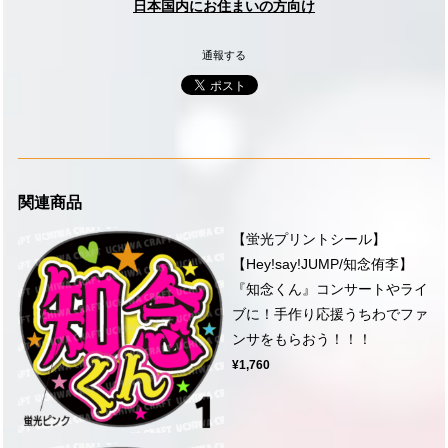
日本国内にお住まいの方向け
通報する
関連商品
【蛍光プリントシール】
【Hey!say!JUMP/知念侑李】
『知念くん』コンサートやライ
ブに！手作り応援うちわでファ
ンサをもらおう！！！
¥1,760