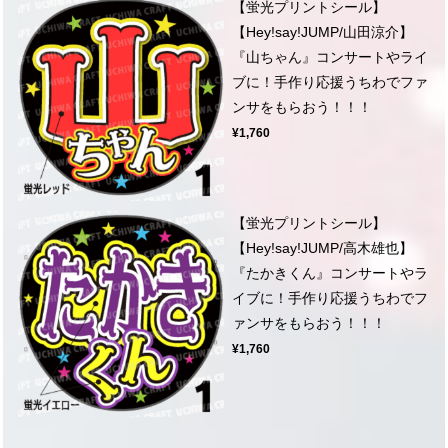
【蛍光プリントシール】
【Hey!say!JUMP/山田涼介】
『山ちゃん』コンサートやライ
ブに！手作り応援うちわでファ
ンサをもらおう！！！
¥1,760
【蛍光プリントシール】
【Hey!say!JUMP/高木雄也】
『たかきくん』コンサートやラ
イブに！手作り応援うちわでフ
ァンサをもらおう！！！
¥1,760