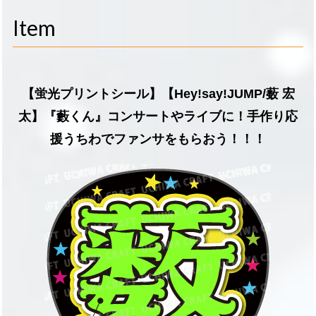
navigati
Item
【蛍光プリントシール】【Hey!say!JUMP/薮 宏
太】『藪くん』コンサートやライブに！手作り応
援うちわでファンサをもらおう！！！