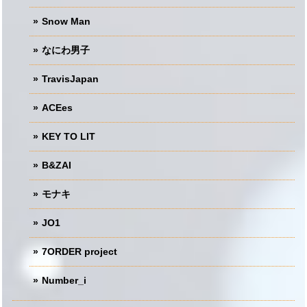
Snow Man
なにわ男子
TravisJapan
ACEes
KEY TO LIT
B&ZAI
モナキ
JO1
7ORDER project
Number_i