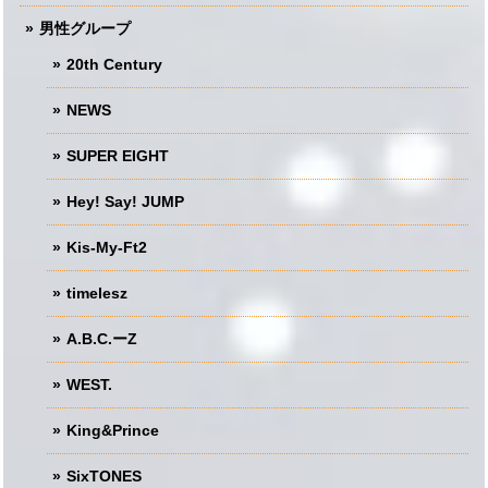
男性グループ
20th Century
NEWS
SUPER EIGHT
Hey! Say! JUMP
Kis-My-Ft2
timelesz
A.B.C.ーZ
WEST.
King&Prince
SixTONES