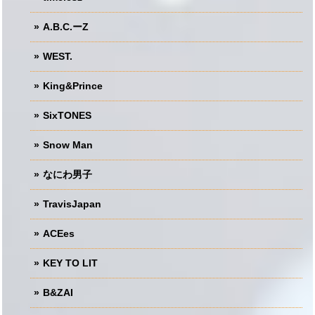
A.B.C.ーZ
WEST.
King&Prince
SixTONES
Snow Man
なにわ男子
TravisJapan
ACEes
KEY TO LIT
B&ZAI