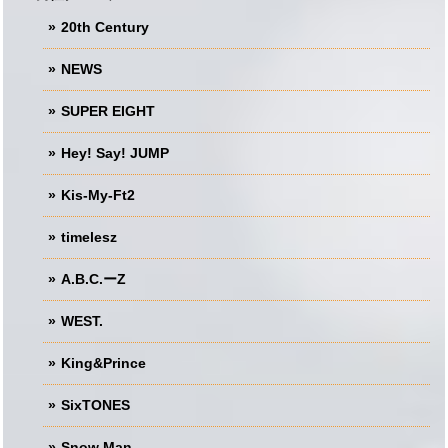
20th Century
NEWS
SUPER EIGHT
Hey! Say! JUMP
Kis-My-Ft2
timelesz
A.B.C.ーZ
WEST.
King&Prince
SixTONES
Snow Man