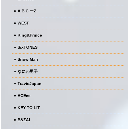
A.B.C.ーZ
WEST.
King&Prince
SixTONES
Snow Man
なにわ男子
TravisJapan
ACEes
KEY TO LIT
B&ZAI