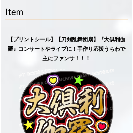
navigati
Item
【プリントシール】【刀剣乱舞団扇】『大倶利伽
羅』コンサートやライブに！手作り応援うちわで
主にファンサ！！！