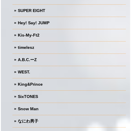
SUPER EIGHT
Hey! Say! JUMP
Kis-My-Ft2
timelesz
A.B.C.ーZ
WEST.
King&Prince
SixTONES
Snow Man
なにわ男子