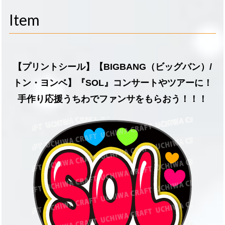
navigati
Item
【プリントシール】【BIGBANG（ビッグバン）/
トン・ヨンベ】『SOL』コンサートやツアーに！
手作り応援うちわでファンサをもらおう！！！