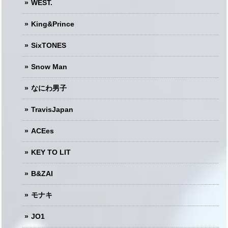
WEST.
King&Prince
SixTONES
Snow Man
なにわ男子
TravisJapan
ACEes
KEY TO LIT
B&ZAI
モナキ
JO1