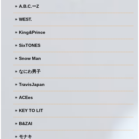
A.B.C.ーZ
WEST.
King&Prince
SixTONES
Snow Man
なにわ男子
TravisJapan
ACEes
KEY TO LIT
B&ZAI
モナキ