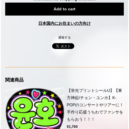
Add to cart
日本国内にお住まいの方向け
通報する
関連商品
【蛍光プリントシールU】【東
方神起/チョン・ユンホ】K-
POPのコンサートやツアーに！
手作り応援うちわでファンサを
もらおう！！！
¥1,760