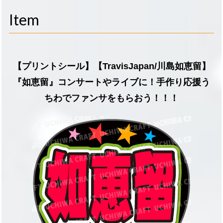
navigati
Item
【プリントシール】【TravisJapan/川島如恵留】
『如恵留』コンサートやライブに！手作り応援う
ちわでファンサをもらおう！！！