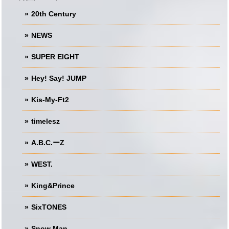
20th Century
NEWS
SUPER EIGHT
Hey! Say! JUMP
Kis-My-Ft2
timelesz
A.B.C.ーZ
WEST.
King&Prince
SixTONES
Snow Man