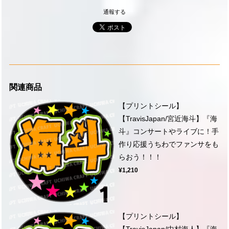
通報する
関連商品
【プリントシール】
【TravisJapan/宮近海斗】『海
斗』コンサートやライブに！手
作り応援うちわでファンサをも
らおう！！！
¥1,210
【プリントシール】
【TravisJapan/中村海人】『海