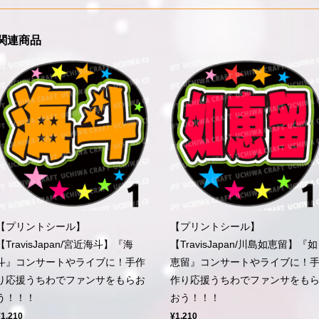
関連商品
【プリントシール】
【プリントシール】
【TravisJapan/宮近海斗】『海
【TravisJapan/川島如恵留】『如
斗』コンサートやライブに！手作
恵留』コンサートやライブに！
り応援うちわでファンサをもらお
作り応援うちわでファンサをも
う！！！
おう！！！
¥1,210
¥1,210