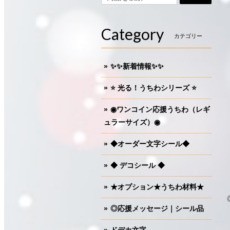
Category
カテゴリー
✨✨新着情報✨✨
⭐️ 光る！うちわシリーズ ⭐️
◉ワンコイン応援うちわ（レギ
ュラーサイズ）◉
◆オーダー文字シール◆
◆ デコシール ◆
★オプション★うちわ材料★
◎応援メッセージ｜シール品