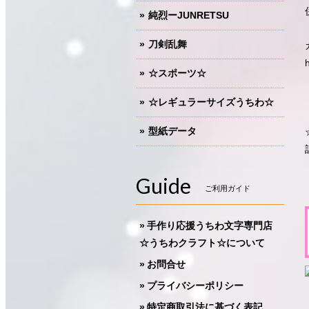
純烈ーJUNRETSU
刀剣乱舞
☆スポーツ☆
☆レギュラーサイズうちわ☆
型紙データ
Guide
ご利用ガイド
手作り応援うちわ文字専門店
☆うちわクラフト☆について
お問合せ
プライバシーポリシー
特定商取引法に基づく表記