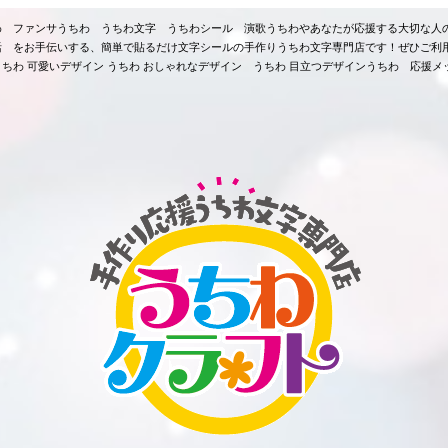
ちわ ファンサうちわ うちわ文字 うちわシール 演歌うちわやあなたが応援する大切な人
活 をお手伝いする、簡単で貼るだけ文字シールの手作りうちわ文字専門店です！ぜひご利
ちわ 可愛いデザイン うちわ おしゃれなデザイン うちわ 目立つデザインうちわ 応援