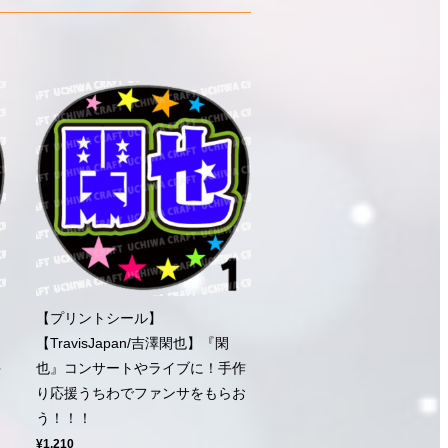
【プリントシール】
【TravisJapan/吉澤閑也】『閑
手
也』コンサートやライブに！手作
ら
り応援うちわでファンサをもらお
う！！！
¥1,210