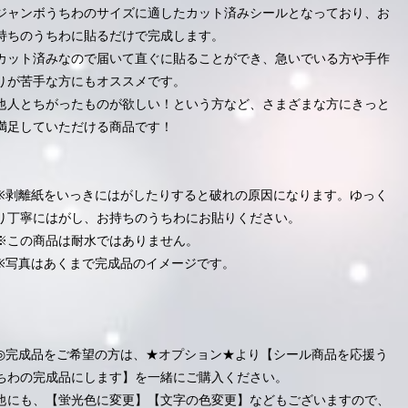
ジャンボうちわのサイズに適したカット済みシールとなっており、お
持ちのうちわに貼るだけで完成します。
カット済みなので届いて直ぐに貼ることができ、急いでいる方や手作
りが苦手な方にもオススメです。
他人とちがったものが欲しい！という方など、さまざまな方にきっと
満足していただける商品です！
※剥離紙をいっきにはがしたりすると破れの原因になります。ゆっく
り丁寧にはがし、お持ちのうちわにお貼りください。
※この商品は耐水ではありません。
※写真はあくまで完成品のイメージです。
◎完成品をご希望の方は、★オプション★より【シール商品を応援う
ちわの完成品にします】を一緒にご購入ください。
他にも、【蛍光色に変更】【文字の色変更】などもございますので、