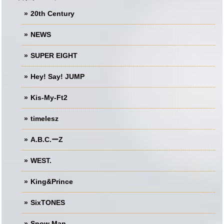
20th Century
NEWS
SUPER EIGHT
Hey! Say! JUMP
Kis-My-Ft2
timelesz
A.B.C.ーZ
WEST.
King&Prince
SixTONES
Snow Man