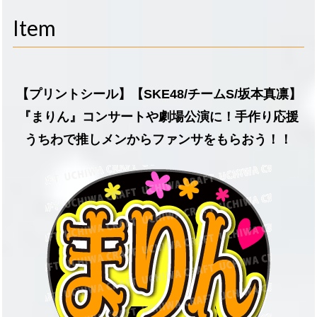
navigati
Item
【プリントシール】【SKE48/チームS/坂本真凛】
『まりん』コンサートや劇場公演に！手作り応援
うちわで推しメンからファンサをもらおう！！