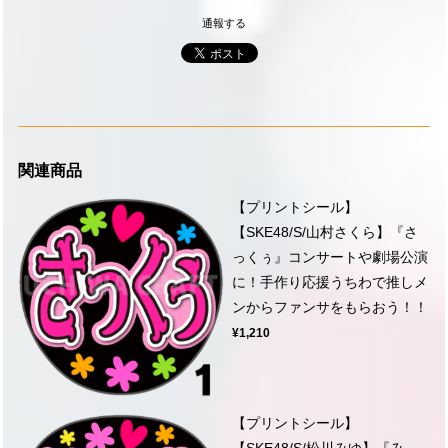
通報する
関連商品
【プリントシール】
【SKE48/S/山村さくら】『さ
っくぅ』コンサートや劇場公演
に！手作り応援うちわで推しメ
ンからファンサをもらおう！！
¥1,210
【プリントシール】
【SKE48/S/松川みゆ】『み