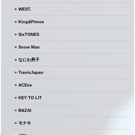
WEST.
King&Prince
SixTONES
Snow Man
なにわ男子
TravisJapan
ACEes
KEY TO LIT
B&ZAI
モナキ